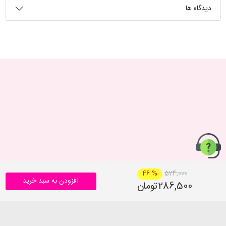
دیدگاه ها
524,000
46 %
افزودن به سبد خرید
286,500تومان