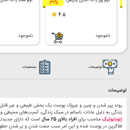
کرم روز ژاک آندرل پاریس
کرم شب ژاک آندرل
31%
1
4.5
ناموجود
ناموجود
توضیحات
مشخصات
توضیحات
زندگی به دلیل عادات ناسالم در سبک زندگی، آسیب‌های محیطی و ق
ژنوبایوتیک
مناسب برای
افراد بالای 25 سال
است که دارای جدیدتر
فلاگرین در پوست شده و این امر سبب سفت شدن و پر شدن خطوط 