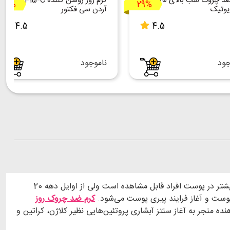
کرم ضد چروک شب بالای ۲۵ سال
کرم روز روشن کننده SPF15-C
25%
29%
یوتیک
آردن سی فکتور
4.5
4.5
جود
ناموجود
روند پیر شدن و چین و چروک پوست یک بخش طبیعی و غیر قابل انکار برای هر فرد است. با وجود اینکه این فرایند از میانسالی به بعد بیشتر در پوست افراد قابل مشاهده است ولی از اوایل دهه 20
وست و آغاز فرایند پیری پوست می‌شود
.
کرم ضد چروک روز
ه منجر به آغاز سنتز آبشاری پروتئین‌هایی نظیر کلاژن، کراتین و