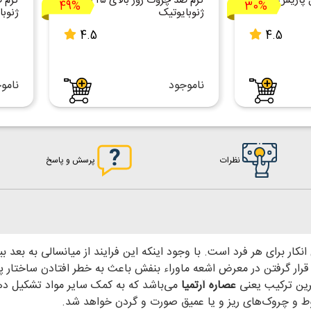
 پاریس
کرم ضد چروک روز بالای ۲۵ سال
49%
30%
ژنوبایوتیک
ژنوبا
4.5
4.5
ناموجود
نامو
نظرات
پرسش و پاسخ
رار گرفتن در معرض اشعه ماوراء بنفش باعث به خطر افتادن ساختار پ
ین ترکیب یعنی
عصاره آرتمیا
می‌باشد که به کمک سایر مواد تشکیل دهند
و چروک‌های ریز و یا عمیق صورت و گردن خواهد شد.