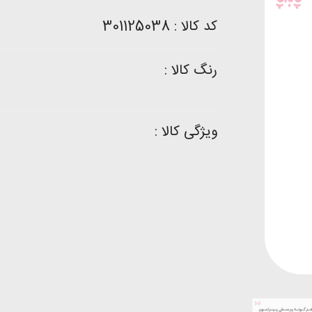
کد کالا : 301125038
رنگ کالا :
ویژگی کالا :