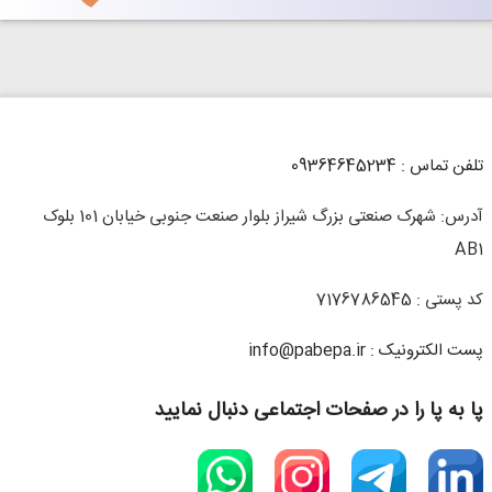
تلفن تماس : 09364645234
آدرس: شهرک صنعتی بزرگ شیراز بلوار صنعت جنوبی خیابان 101 بلوک
AB1
کد پستی : 7176786545
پست الکترونیک : info@pabepa.ir
پا به پا را در صفحات اجتماعی دنبال نمایید