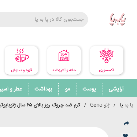
اکسسوری
خانه و آشپزخانه
قهوه و دمنوش
آرایشی
پوست
مو
بهداشت
عطر و اسپ
پا به پا
/
ژنو Geno
/
کرم ضد چروک روز بالای ۲۵ سال ژنوبایوتیک