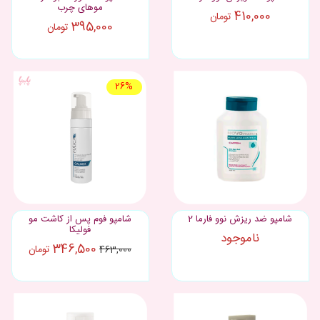
موهای چرب
410,000
تومان
395,000
تومان
26%
شامپو ضد ریزش نوو فارما 2
شامپو فوم پس از کاشت مو
فولیکا
ناموجود
346,500
تومان
463,000