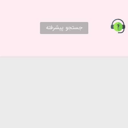
جستجو پیشرفته
حریم خصوصی
درباره ما
روش‌های ارسال
تماس با ما
شرایط بازگرداندن کالا
پرسش های متداول
راهنمای خرید از پا به پا
شرایط و قوانین پا به پا