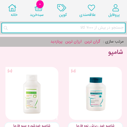
0
پروفایل
علاقه‌مندی
کوپن
سبد‌خرید
خانه
جستجو در بیش از ۷۰۰۰ کالا
مرتب سازی :
گران ترین
ارزان ترین
پربازدید
شامپو
شامپو ضد ریزش نوو فارما
شامپو ضدشوره سبو فارما