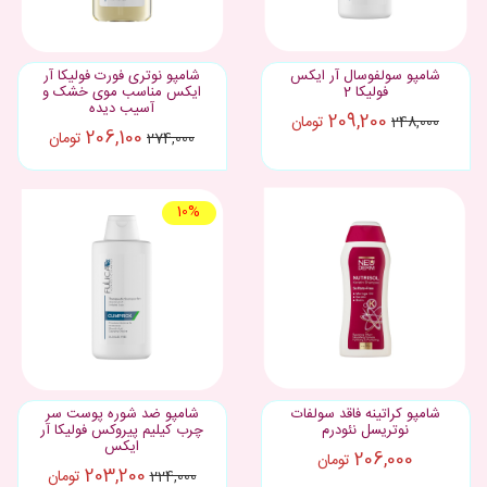
شامپو سولفوسال آر ایکس
شامپو نوتری فورت فولیکا آر
فولیکا 2
ایکس مناسب موی خشک و
آسیب دیده
209,200
تومان
248,000
206,100
تومان
274,000
10%
شامپو کراتینه فاقد سولفات
شامپو ضد شوره پوست سر
نوتریسل نئودرم
چرب کیلیم پیروکس فولیکا آر
ایکس
206,000
تومان
203,200
تومان
224,000