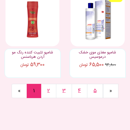
شامپو مغذی موی خشک
شامپو تثبیت کننده رنگ مو
درموسیس
آردن هرباسنس
59,300
65,500
تومان
تومان
94,800
«
1
2
3
4
5
»