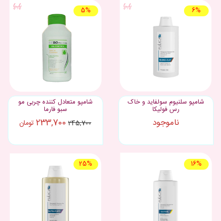
5%
6%
شامپو سلنیوم سولفاید و خاک
شامپو متعادل کننده چربی مو
رس فولیکا
سبو فارما
ناموجود
233,700
تومان
245,700
25%
16%