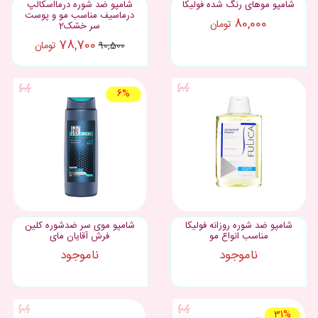
شامپو موهای رنگ شده فوليکا
شامپو ضد شوره درمااسکالپ
درماسیف مناسب مو و پوست
80,000
تومان
سر خشک2
78,700
تومان
90,500
6%
شامپو ضد شوره روزانه فولیکا
شامپو موی سر ضدشوره کلین
مناسب انواع مو
فرش آقایان مای
ناموجود
ناموجود
31%