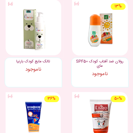
13%
رولان ضد آفتاب کودک SPF50
تالک مایع کودک بارنیا
مای
ناموجود
ناموجود
36%
50%