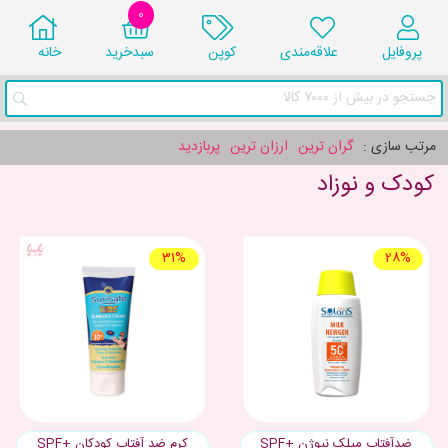
0
پروفایل
علاقه‌مندی
کوپن
سبد‌خرید
خانه
جستجو در بیش از ۷۰۰۰ کالا
مرتب سازی :
گران ترین
ارزان ترین
پربازدید
کودک و نوزاد
31%
28%
ضدآفتاب میلک نیوژن +SPF
کرم ضد آفتاب کودکان +SPF