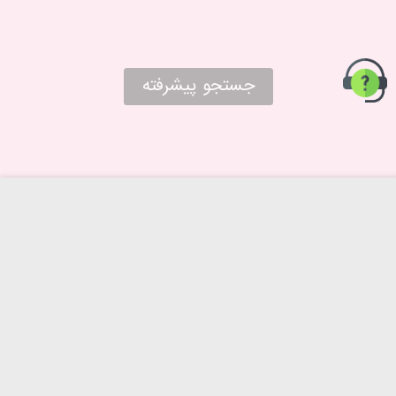
جستجو پیشرفته
حریم خصوصی
درباره ما
روش‌های ارسال
تماس با ما
شرایط بازگرداندن کالا
پرسش های متداول
راهنمای خرید از پا به پا
شرایط و قوانین پا به پا