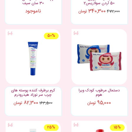
50 آردن سولاریس2
30 سان سیف
340,300
ناموجود
تومان
472,000
50%
دستمال مرطوب کودک ویرا
کرم برطرف کننده پوسته های
هوم
چرب سر نوزاد هیدرودرم
82,300
95,000
تومان
تومان
163,500
25%
15%