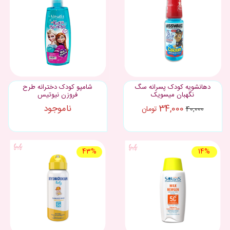
دهانشویه کودک پسرانه سگ
شامپو کودک دخترانه طرح
نگهبان میسویک
فروزن نیوتیس
34,000
ناموجود
تومان
40,000
43%
14%