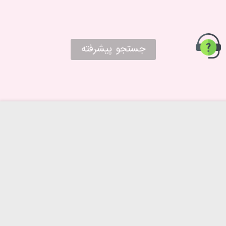
جستجو پیشرفته
حریم خصوصی
درباره ما
روش‌های ارسال
تماس با ما
شرایط بازگرداندن کالا
پرسش های متداول
راهنمای خرید از پا به پا
شرایط و قوانین پا به پا