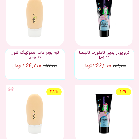
کرم پودر پمپی کامفورت کالیستا
کرم پودر مات اسموتینگ شون
کد L01
کد S05
264,700
266,300
تومان
تومان
357,000
289,000
28%
10%