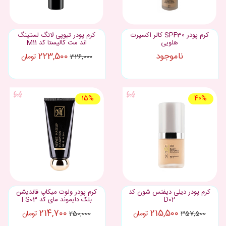
کرم پودر SPF30 کالر اکسپرت
کرم پودر تیوپی لانگ لستینگ
هلویی
اند مت کالیستا کد M11
ناموجود
223,500
تومان
326,000
15%
40%
کرم پودر دیلی دیفنس شون کد
کرم پودر ولوت میکاپ فاندیشن
D02
بلک دایموند مای کد FS03
214,700
215,500
تومان
تومان
250,000
357,500