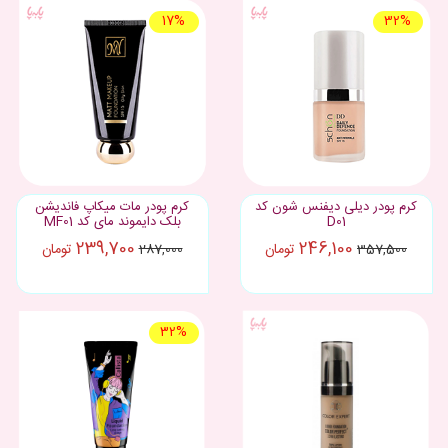
17%
32%
کرم پودر دیلی دیفنس شون کد
کرم پودر مات میکاپ فاندیشن
D01
بلک دایموند مای کد MF01
239,700
246,100
تومان
تومان
287,000
357,500
32%