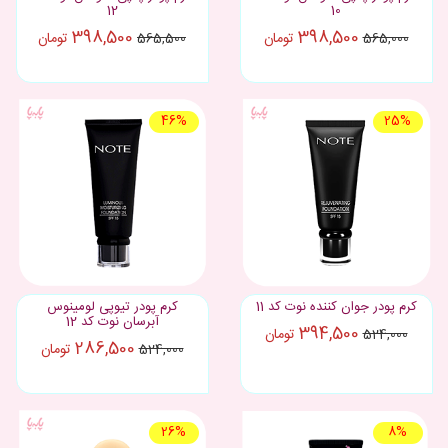
12
10
398,500
398,500
تومان
تومان
565,500
565,000
46%
25%
کرم پودر جوان کننده نوت کد 11
کرم پودر تیوپی لومینوس
آبرسان نوت کد 12
394,500
تومان
524,000
286,500
تومان
524,000
26%
8%