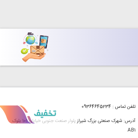
تلفن تماس : 09364645234
آدرس: شهرک صنعتی بزرگ شیراز بلوار صنعت جنوبی خیابان 101 بلوک
AB1