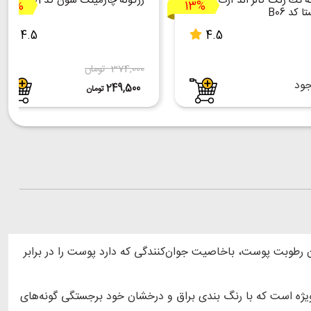
ه تك رنگ كالر اند آرت
رژگونه چارمینگ شون کد B01
34%
13%
ا کد B06
4.5
4.5
374,000 تومان
جود
249,500
تومان
 رطوبت پوست، باخاصیت جوان‌کنندگی که دارد پوست را در برابر
ژه است که با رنگ‌ بندی براق و درخشان خود برجستگی گونه‌های