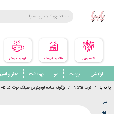
اکسسوری
خانه و آشپزخانه
قهوه و دمنوش
آرایشی
پوست
مو
بهداشت
عطر و اسپ
پا به پا
/
نوت Note
/
رژگونه ساده لومینوس سیلک نوت کد 05