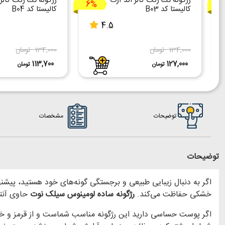
رژگونه تك رنگ كالر اند آرت
رژگونه تك رنگ كالر 
6%
1
كاليستا کد B03
كاليستا کد B04
4.5
134,000 تومان
134,000 تومان
113,700
127,000
تومان
تومان
توضیحات
مشخصات
توضیحات
اگر به دنبال زیبایی طبیعی و برجستگی گونه‌های خود هستید، پیشن
خشکی حفاظت می‌کند.
رژگونه ساده لومینوس سیلک نوت
حاوی آنت
اگر پوست حساسی دارید این رژگونه مناسب شماست و از قرمز و خا