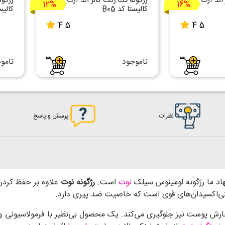
اند آرت
رژگونه تك رنگ كالر اند آرت
رژگون
12%
16%
كاليستا کد B05
كاليست
4.5
4.5
ناموجود
نامو
نظرات
پرسش و پاسخ
هاد ما رژگونه لومینوس سیلک
نوت
است.
رژگونه نوت
علاوه بر حفظ کردن
ی‌اکسیدان‌های قوی است که خاصیت ضد پیری دارد.
رش پوست نیز جلوگیری می‌کند. یک محصول بی‌نظیر با فرمولاسیونی وی