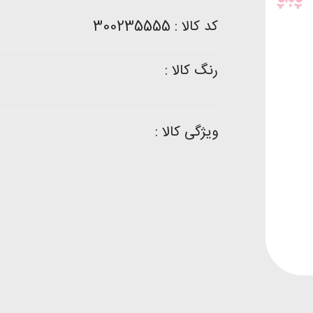
کد کالا : 300235555
رنگ کالا :
ویژگی کالا :