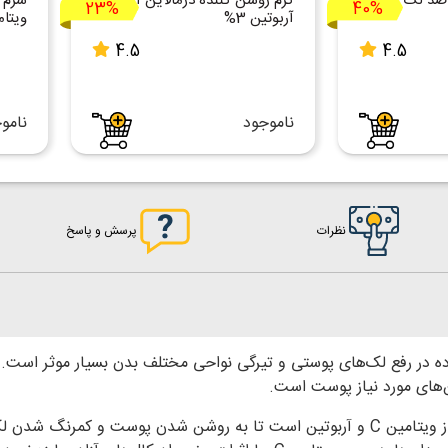
 ضد لک
کرم روشن کننده درمالاین آردن
سرم 
23%
40%
آربوتین 3%
ویتام
4.5
4.5
ناموجود
نامو
نظرات
پرسش و پاسخ
های مورد نیاز پوست است.
کرم ژل روشن کننده حاوی ویتامین C ملافارما حاوی درصد بالایی از ویتامین C و آربوتین ا