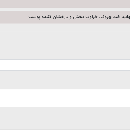
هاب، ضد چروک، طراوت بخش و درخشان کننده پوست