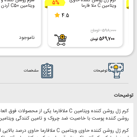
کرم ژل روشن کننده حاوی
سرم روشن کننده و
5%
ویتامین C ملا فارما
ویتامین C50 آردن
4.5
598,000 تومان
ناموجود
569,700
تومان
توضیحات
مشخصات
توضیحات
روشن کننده پوست با خاصیت ضد چروک و تامین کنندگی ویتامین‌