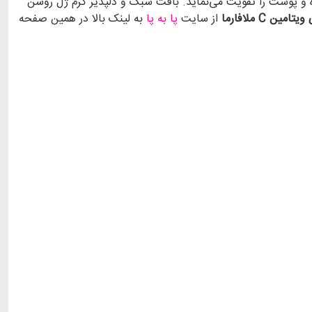
ویتامینC، با اثرات مضر رادیکال‌های آزاد مبارزه نموده و پوست را تقویت می‌نماید. بافت سبک و دلپذیر کرم ژل روشن
ن C ملافارما
از سایت
پا به پا
به لینک بالا در همین صفحه