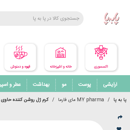
اکسسوری
خانه و آشپزخانه
قهوه و دمنوش
آرایشی
پوست
مو
بهداشت
عطر و اسپ
پا به پا
/
MY pharma مای فارما
/
کرم ژل روشن کننده حاوی ویتامین C